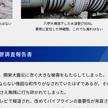
れはない
六甲大橋落下した水道管(700A)。
異常に変位した伸縮管、これでも漏れはない
撓管調査報告書
襲い、関東大震災に次ぐ大きな被害をもたらしてしまった。
のにならない強固な町作りがなされていたはずであるが、
さえ無残に打ち砕かれてしまった。
レビで報道され、改めてパイプラインの重要性が見直さ