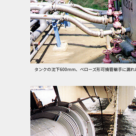
タンクの沈下600mm、
ベローズ形可撓管継手に漏れ