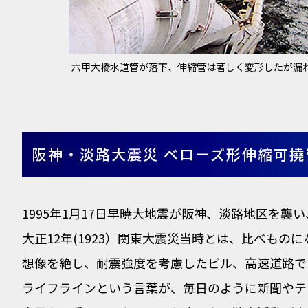
六甲大橋水道管が落下、
伸縮管は著しく変形したが漏
阪神・淡路大震災 ベローズ形伸縮可
1995年1月17日早暁大地震が阪神、淡路地区を
大正12年(1923）関東大震災当時とは、比べも
想像を絶し、耐震強度を考慮したビル、高速道路で
ライフラインという言葉が、毎日のように新聞やテ